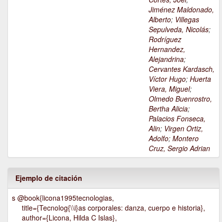
Jiménez Maldonado,
Alberto
;
Villegas
Sepulveda, Nicolás
;
Rodríguez
Hernandez,
Alejandrina
;
Cervantes Kardasch,
Víctor Hugo
;
Huerta
Viera, Miguel
;
Olmedo Buenrostro,
Bertha Alicia
;
Palacios Fonseca,
Alin
;
Virgen Ortiz,
Adolfo
;
Montero
Cruz, Sergio Adrian
Ejemplo de citación
s @book{licona1995tecnologias,
title={Tecnolog{\\i}as corporales: danza, cuerpo e historia},
author={Licona, Hilda C Islas},