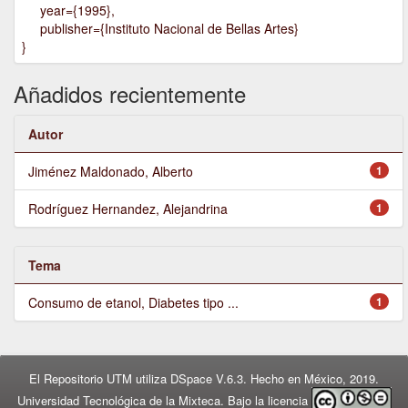
year={1995},
publisher={Instituto Nacional de Bellas Artes}
}
Añadidos recientemente
Autor
Jiménez Maldonado, Alberto
1
Rodríguez Hernandez, Alejandrina
1
Tema
Consumo de etanol, Diabetes tipo ...
1
El Repositorio UTM utiliza DSpace V.6.3. Hecho en México, 2019.
Universidad Tecnológica de la Mixteca. Bajo la licencia