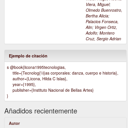
Viera, Miguel
;
Olmedo Buenrostro,
Bertha Alicia
;
Palacios Fonseca,
Alin
;
Virgen Ortiz,
Adolfo
;
Montero
Cruz, Sergio Adrian
Ejemplo de citación
s @book{licona1995tecnologias,
title={Tecnolog{\\i}as corporales: danza, cuerpo e historia},
author={Licona, Hilda C Islas},
year={1995},
publisher={Instituto Nacional de Bellas Artes}
}
Añadidos recientemente
Autor