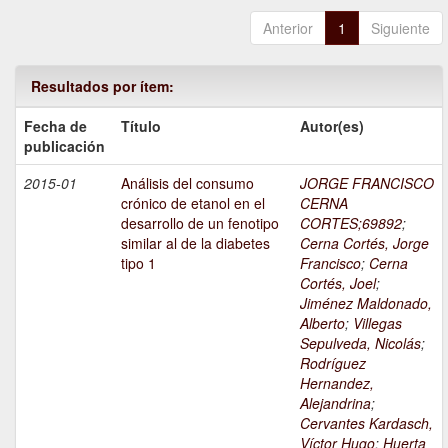
Anterior
1
Siguiente
Resultados por ítem:
Fecha de
Título
Autor(es)
publicación
2015-01
Análisis del consumo
JORGE FRANCISCO
crónico de etanol en el
CERNA
desarrollo de un fenotipo
CORTES;69892
;
similar al de la diabetes
Cerna Cortés, Jorge
tipo 1
Francisco
;
Cerna
Cortés, Joel
;
Jiménez Maldonado,
Alberto
;
Villegas
Sepulveda, Nicolás
;
Rodríguez
Hernandez,
Alejandrina
;
Cervantes Kardasch,
Víctor Hugo
;
Huerta