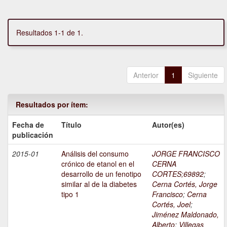
Resultados 1-1 de 1.
Anterior
1
Siguiente
Resultados por ítem:
Fecha de
Título
Autor(es)
publicación
2015-01
Análisis del consumo
JORGE FRANCISCO
crónico de etanol en el
CERNA
desarrollo de un fenotipo
CORTES;69892
;
similar al de la diabetes
Cerna Cortés, Jorge
tipo 1
Francisco
;
Cerna
Cortés, Joel
;
Jiménez Maldonado,
Alberto
;
Villegas