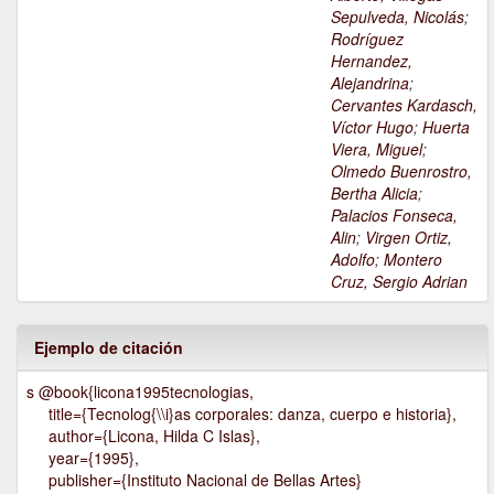
Sepulveda, Nicolás
;
Rodríguez
Hernandez,
Alejandrina
;
Cervantes Kardasch,
Víctor Hugo
;
Huerta
Viera, Miguel
;
Olmedo Buenrostro,
Bertha Alicia
;
Palacios Fonseca,
Alin
;
Virgen Ortiz,
Adolfo
;
Montero
Cruz, Sergio Adrian
Ejemplo de citación
s @book{licona1995tecnologias,
title={Tecnolog{\\i}as corporales: danza, cuerpo e historia},
author={Licona, Hilda C Islas},
year={1995},
publisher={Instituto Nacional de Bellas Artes}