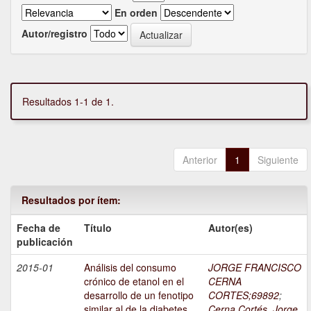
En orden
Autor/registro
Resultados 1-1 de 1.
Anterior
1
Siguiente
Resultados por ítem:
Fecha de
Título
Autor(es)
publicación
2015-01
Análisis del consumo
JORGE FRANCISCO
crónico de etanol en el
CERNA
desarrollo de un fenotipo
CORTES;69892
;
similar al de la diabetes
Cerna Cortés, Jorge