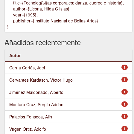
title={Tecnolog{\\i}as corporales: danza, cuerpo e historia},
author={Licona, Hilda C Islas},
year={1995},
publisher={Instituto Nacional de Bellas Artes}
}
Añadidos recientemente
Autor
Cerna Cortés, Joel
1
Cervantes Kardasch, Víctor Hugo
1
Jiménez Maldonado, Alberto
1
Montero Cruz, Sergio Adrian
1
Palacios Fonseca, Alin
1
Virgen Ortiz, Adolfo
1