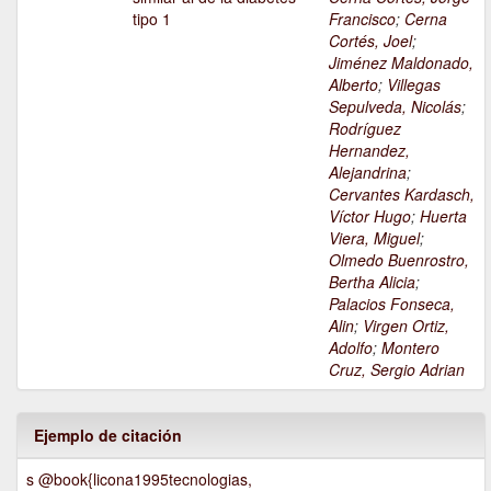
tipo 1
Francisco
;
Cerna
Cortés, Joel
;
Jiménez Maldonado,
Alberto
;
Villegas
Sepulveda, Nicolás
;
Rodríguez
Hernandez,
Alejandrina
;
Cervantes Kardasch,
Víctor Hugo
;
Huerta
Viera, Miguel
;
Olmedo Buenrostro,
Bertha Alicia
;
Palacios Fonseca,
Alin
;
Virgen Ortiz,
Adolfo
;
Montero
Cruz, Sergio Adrian
Ejemplo de citación
s @book{licona1995tecnologias,