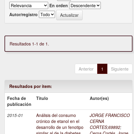
En orden
Autor/registro
Resultados 1-1 de 1.
Anterior
1
Siguiente
Resultados por ítem:
Fecha de
Título
Autor(es)
publicación
2015-01
Análisis del consumo
JORGE FRANCISCO
crónico de etanol en el
CERNA
desarrollo de un fenotipo
CORTES;69892
;
similar al de la diabetes
Cerna Cortés, Jorge