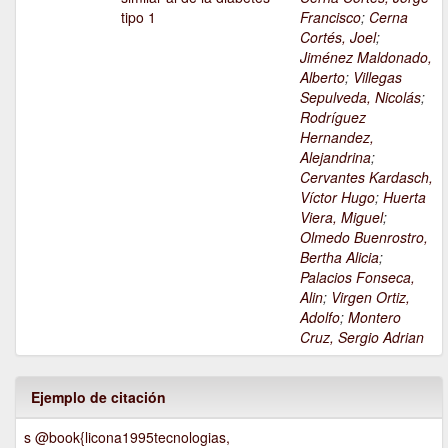
tipo 1
Francisco
;
Cerna
Cortés, Joel
;
Jiménez Maldonado,
Alberto
;
Villegas
Sepulveda, Nicolás
;
Rodríguez
Hernandez,
Alejandrina
;
Cervantes Kardasch,
Víctor Hugo
;
Huerta
Viera, Miguel
;
Olmedo Buenrostro,
Bertha Alicia
;
Palacios Fonseca,
Alin
;
Virgen Ortiz,
Adolfo
;
Montero
Cruz, Sergio Adrian
Ejemplo de citación
s @book{licona1995tecnologias,