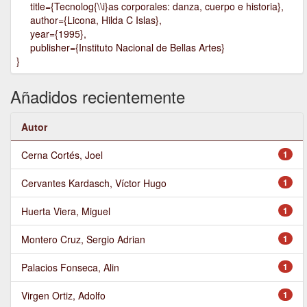
title={Tecnolog{\\i}as corporales: danza, cuerpo e historia},
author={Licona, Hilda C Islas},
year={1995},
publisher={Instituto Nacional de Bellas Artes}
}
Añadidos recientemente
Autor
Cerna Cortés, Joel
1
Cervantes Kardasch, Víctor Hugo
1
Huerta Viera, Miguel
1
Montero Cruz, Sergio Adrian
1
Palacios Fonseca, Alin
1
Virgen Ortiz, Adolfo
1