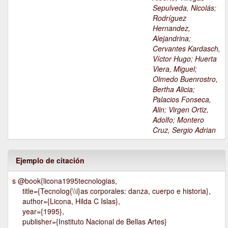
Sepulveda, Nicolás
;
Rodríguez
Hernandez,
Alejandrina
;
Cervantes Kardasch,
Víctor Hugo
;
Huerta
Viera, Miguel
;
Olmedo Buenrostro,
Bertha Alicia
;
Palacios Fonseca,
Alin
;
Virgen Ortiz,
Adolfo
;
Montero
Cruz, Sergio Adrian
Ejemplo de citación
s @book{licona1995tecnologias,
title={Tecnolog{\\i}as corporales: danza, cuerpo e historia},
author={Licona, Hilda C Islas},
year={1995},
publisher={Instituto Nacional de Bellas Artes}