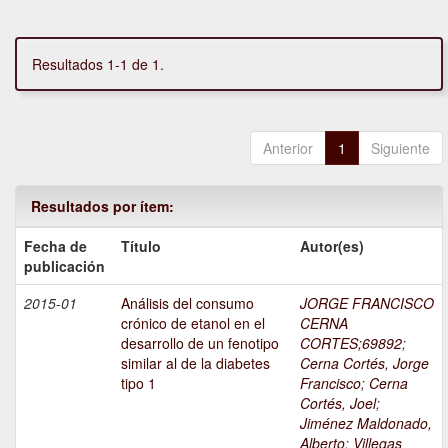
Resultados 1-1 de 1.
Anterior
1
Siguiente
Resultados por ítem:
Fecha de
Título
Autor(es)
publicación
2015-01
Análisis del consumo
JORGE FRANCISCO
crónico de etanol en el
CERNA
desarrollo de un fenotipo
CORTES;69892
;
similar al de la diabetes
Cerna Cortés, Jorge
tipo 1
Francisco
;
Cerna
Cortés, Joel
;
Jiménez Maldonado,
Alberto
;
Villegas