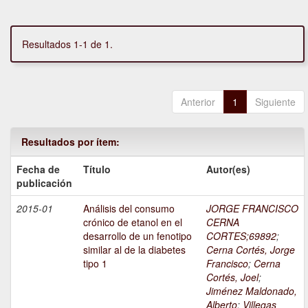
Resultados 1-1 de 1.
Anterior
1
Siguiente
Resultados por ítem:
Fecha de
Título
Autor(es)
publicación
2015-01
Análisis del consumo
JORGE FRANCISCO
crónico de etanol en el
CERNA
desarrollo de un fenotipo
CORTES;69892
;
similar al de la diabetes
Cerna Cortés, Jorge
tipo 1
Francisco
;
Cerna
Cortés, Joel
;
Jiménez Maldonado,
Alberto
;
Villegas