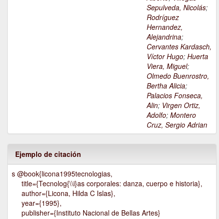
Sepulveda, Nicolás
;
Rodríguez
Hernandez,
Alejandrina
;
Cervantes Kardasch,
Víctor Hugo
;
Huerta
Viera, Miguel
;
Olmedo Buenrostro,
Bertha Alicia
;
Palacios Fonseca,
Alin
;
Virgen Ortiz,
Adolfo
;
Montero
Cruz, Sergio Adrian
Ejemplo de citación
s @book{licona1995tecnologias,
title={Tecnolog{\\i}as corporales: danza, cuerpo e historia},
author={Licona, Hilda C Islas},
year={1995},
publisher={Instituto Nacional de Bellas Artes}