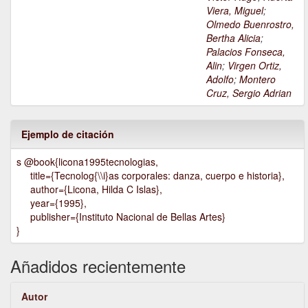
Viera, Miguel
;
Olmedo Buenrostro,
Bertha Alicia
;
Palacios Fonseca,
Alin
;
Virgen Ortiz,
Adolfo
;
Montero
Cruz, Sergio Adrian
Ejemplo de citación
s @book{licona1995tecnologias,
title={Tecnolog{\\i}as corporales: danza, cuerpo e historia},
author={Licona, Hilda C Islas},
year={1995},
publisher={Instituto Nacional de Bellas Artes}
}
Añadidos recientemente
Autor