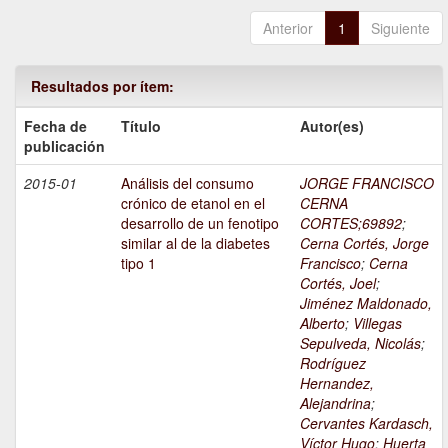
Anterior
1
Siguiente
Resultados por ítem:
Fecha de
Título
Autor(es)
publicación
2015-01
Análisis del consumo
JORGE FRANCISCO
crónico de etanol en el
CERNA
desarrollo de un fenotipo
CORTES;69892
;
similar al de la diabetes
Cerna Cortés, Jorge
tipo 1
Francisco
;
Cerna
Cortés, Joel
;
Jiménez Maldonado,
Alberto
;
Villegas
Sepulveda, Nicolás
;
Rodríguez
Hernandez,
Alejandrina
;
Cervantes Kardasch,
Víctor Hugo
;
Huerta