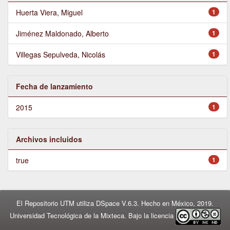
Huerta Viera, Miguel
1
Jiménez Maldonado, Alberto
1
Villegas Sepulveda, Nicolás
1
Fecha de lanzamiento
2015
1
Archivos incluidos
true
1
El Repositorio UTM utiliza DSpace V.6.3. Hecho en México, 2019.
Universidad Tecnológica de la Mixteca. Bajo la licencia