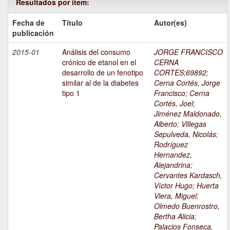
Resultados por ítem:
Fecha de
Título
Autor(es)
publicación
2015-01
Análisis del consumo
JORGE FRANCISCO
crónico de etanol en el
CERNA
desarrollo de un fenotipo
CORTES;69892
;
similar al de la diabetes
Cerna Cortés, Jorge
tipo 1
Francisco
;
Cerna
Cortés, Joel
;
Jiménez Maldonado,
Alberto
;
Villegas
Sepulveda, Nicolás
;
Rodríguez
Hernandez,
Alejandrina
;
Cervantes Kardasch,
Víctor Hugo
;
Huerta
Viera, Miguel
;
Olmedo Buenrostro,
Bertha Alicia
;
Palacios Fonseca,