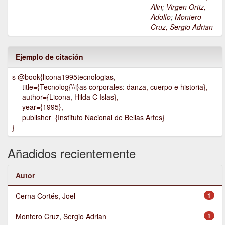
Alin
;
Virgen Ortiz,
Adolfo
;
Montero
Cruz, Sergio Adrian
Ejemplo de citación
s @book{licona1995tecnologias,
title={Tecnolog{\\i}as corporales: danza, cuerpo e historia},
author={Licona, Hilda C Islas},
year={1995},
publisher={Instituto Nacional de Bellas Artes}
}
Añadidos recientemente
Autor
Cerna Cortés, Joel
1
Montero Cruz, Sergio Adrian
1