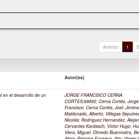
Anterior
1
S
Autor(es)
l en el desarrollo de un
JORGE FRANCISCO CERNA
1
CORTES;69892
;
Cerna Cortés, Jorge
Francisco
;
Cerna Cortés, Joel
;
Jimén
Maldonado, Alberto
;
Villegas Sepulve
Nicolás
;
Rodríguez Hernandez, Alejan
Cervantes Kardasch, Víctor Hugo
;
Hu
Viera, Miguel
;
Olmedo Buenrostro, Be
Alicia
;
Palacios Fonseca, Alin
;
Virgen O