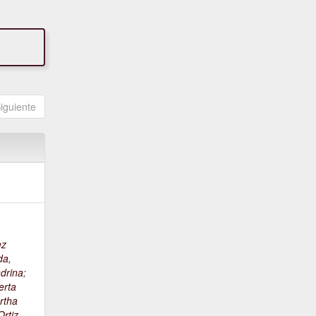
iguiente
ez
da,
drina
;
erta
rtha
rtiz,