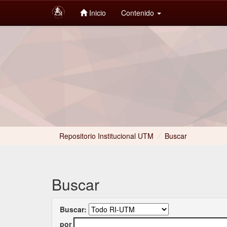
Inicio
Contenido
Skip
navigation
Repositorio Institucional UTM
/
Buscar
Buscar
Buscar:
por