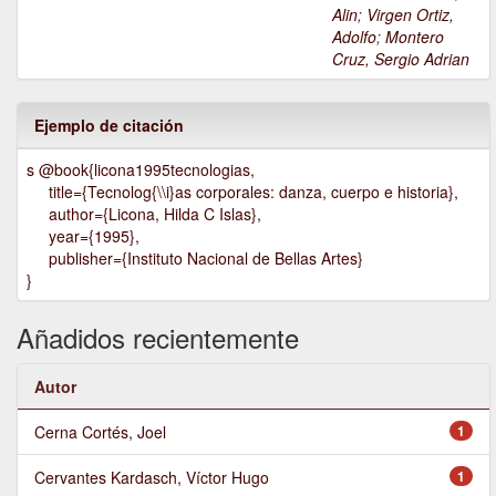
Alin
;
Virgen Ortiz,
Adolfo
;
Montero
Cruz, Sergio Adrian
Ejemplo de citación
s @book{licona1995tecnologias,
title={Tecnolog{\\i}as corporales: danza, cuerpo e historia},
author={Licona, Hilda C Islas},
year={1995},
publisher={Instituto Nacional de Bellas Artes}
}
Añadidos recientemente
Autor
Cerna Cortés, Joel
1
Cervantes Kardasch, Víctor Hugo
1