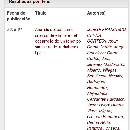
Resultados por ítem:
Fecha de
Título
Autor(es)
publicación
2015-01
Análisis del consumo
JORGE FRANCISCO
crónico de etanol en el
CERNA
desarrollo de un fenotipo
CORTES;69892
;
similar al de la diabetes
Cerna Cortés, Jorge
tipo 1
Francisco
;
Cerna
Cortés, Joel
;
Jiménez Maldonado,
Alberto
;
Villegas
Sepulveda, Nicolás
;
Rodríguez
Hernandez,
Alejandrina
;
Cervantes Kardasch,
Víctor Hugo
;
Huerta
Viera, Miguel
;
Olmedo Buenrostro,
Bertha Alicia
;
Palacios Fonseca,