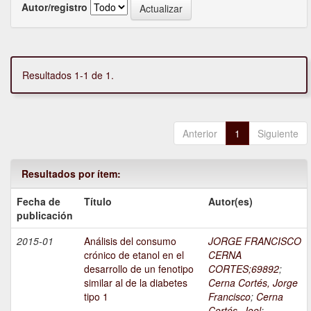
Autor/registro
Resultados 1-1 de 1.
Anterior
1
Siguiente
Resultados por ítem:
Fecha de
Título
Autor(es)
publicación
2015-01
Análisis del consumo
JORGE FRANCISCO
crónico de etanol en el
CERNA
desarrollo de un fenotipo
CORTES;69892
;
similar al de la diabetes
Cerna Cortés, Jorge
tipo 1
Francisco
;
Cerna
Cortés, Joel
;