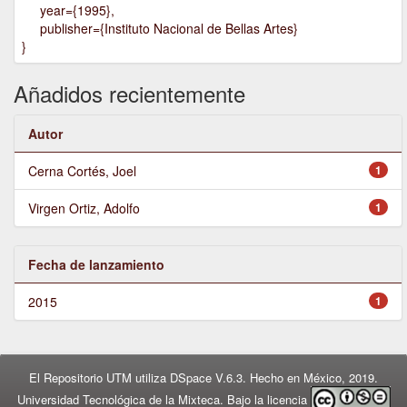
year={1995},
publisher={Instituto Nacional de Bellas Artes}
}
Añadidos recientemente
Autor
Cerna Cortés, Joel
1
Virgen Ortiz, Adolfo
1
Fecha de lanzamiento
2015
1
El Repositorio UTM utiliza DSpace V.6.3. Hecho en México, 2019.
Universidad Tecnológica de la Mixteca. Bajo la licencia