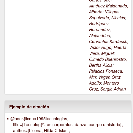
Jiménez Maldonado,
Alberto
;
Villegas
Sepulveda, Nicolás
;
Rodríguez
Hernandez,
Alejandrina
;
Cervantes Kardasch,
Víctor Hugo
;
Huerta
Viera, Miguel
;
Olmedo Buenrostro,
Bertha Alicia
;
Palacios Fonseca,
Alin
;
Virgen Ortiz,
Adolfo
;
Montero
Cruz, Sergio Adrian
Ejemplo de citación
s @book{licona1995tecnologias,
title={Tecnolog{\\i}as corporales: danza, cuerpo e historia},
author={Licona, Hilda C Islas},