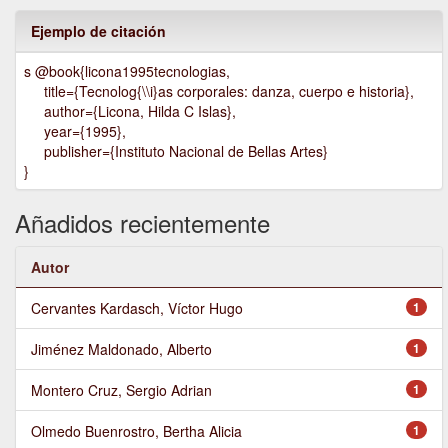
Ejemplo de citación
s @book{licona1995tecnologias,
title={Tecnolog{\\i}as corporales: danza, cuerpo e historia},
author={Licona, Hilda C Islas},
year={1995},
publisher={Instituto Nacional de Bellas Artes}
}
Añadidos recientemente
Autor
Cervantes Kardasch, Víctor Hugo
1
Jiménez Maldonado, Alberto
1
Montero Cruz, Sergio Adrian
1
Olmedo Buenrostro, Bertha Alicia
1