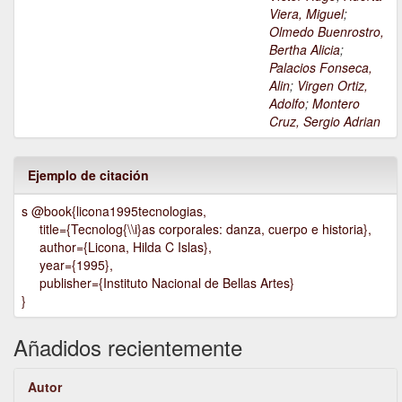
Viera, Miguel
;
Olmedo Buenrostro,
Bertha Alicia
;
Palacios Fonseca,
Alin
;
Virgen Ortiz,
Adolfo
;
Montero
Cruz, Sergio Adrian
Ejemplo de citación
s @book{licona1995tecnologias,
title={Tecnolog{\\i}as corporales: danza, cuerpo e historia},
author={Licona, Hilda C Islas},
year={1995},
publisher={Instituto Nacional de Bellas Artes}
}
Añadidos recientemente
Autor