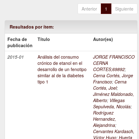
Anterior
1
Siguiente
Resultados por ítem:
Fecha de
Título
Autor(es)
publicación
2015-01
Análisis del consumo
JORGE FRANCISCO
crónico de etanol en el
CERNA
desarrollo de un fenotipo
CORTES;69892
;
similar al de la diabetes
Cerna Cortés, Jorge
tipo 1
Francisco
;
Cerna
Cortés, Joel
;
Jiménez Maldonado,
Alberto
;
Villegas
Sepulveda, Nicolás
;
Rodríguez
Hernandez,
Alejandrina
;
Cervantes Kardasch,
Víctor Hugo
;
Huerta