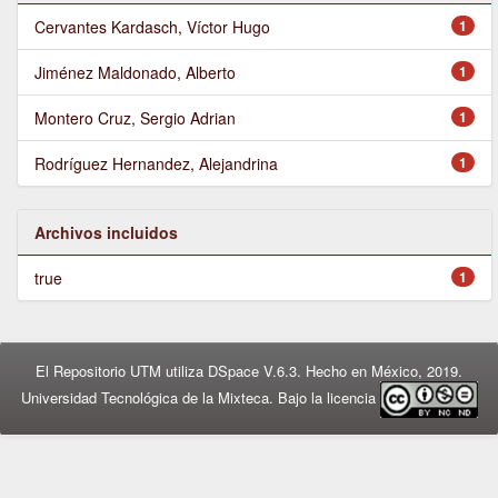
Cervantes Kardasch, Víctor Hugo
1
Jiménez Maldonado, Alberto
1
Montero Cruz, Sergio Adrian
1
Rodríguez Hernandez, Alejandrina
1
Archivos incluidos
true
1
El Repositorio UTM utiliza DSpace V.6.3. Hecho en México, 2019.
Universidad Tecnológica de la Mixteca. Bajo la licencia