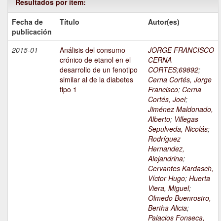
Resultados por ítem:
Fecha de
Título
Autor(es)
publicación
2015-01
Análisis del consumo
JORGE FRANCISCO
crónico de etanol en el
CERNA
desarrollo de un fenotipo
CORTES;69892
;
similar al de la diabetes
Cerna Cortés, Jorge
tipo 1
Francisco
;
Cerna
Cortés, Joel
;
Jiménez Maldonado,
Alberto
;
Villegas
Sepulveda, Nicolás
;
Rodríguez
Hernandez,
Alejandrina
;
Cervantes Kardasch,
Víctor Hugo
;
Huerta
Viera, Miguel
;
Olmedo Buenrostro,
Bertha Alicia
;
Palacios Fonseca,