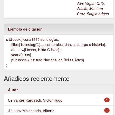
Alin
;
Virgen Ortiz,
Adolfo
;
Montero
Cruz, Sergio Adrian
Ejemplo de citación
s @book{licona1995tecnologias,
title={Tecnolog{\\i}as corporales: danza, cuerpo e historia},
author={Licona, Hilda C Islas},
year={1995},
publisher={Instituto Nacional de Bellas Artes}
}
Añadidos recientemente
Autor
Cervantes Kardasch, Víctor Hugo
1
Jiménez Maldonado, Alberto
1