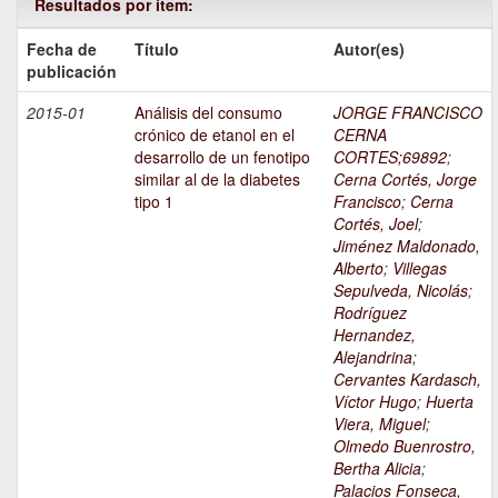
Resultados por ítem:
Fecha de
Título
Autor(es)
publicación
2015-01
Análisis del consumo
JORGE FRANCISCO
crónico de etanol en el
CERNA
desarrollo de un fenotipo
CORTES;69892
;
similar al de la diabetes
Cerna Cortés, Jorge
tipo 1
Francisco
;
Cerna
Cortés, Joel
;
Jiménez Maldonado,
Alberto
;
Villegas
Sepulveda, Nicolás
;
Rodríguez
Hernandez,
Alejandrina
;
Cervantes Kardasch,
Víctor Hugo
;
Huerta
Viera, Miguel
;
Olmedo Buenrostro,
Bertha Alicia
;
Palacios Fonseca,