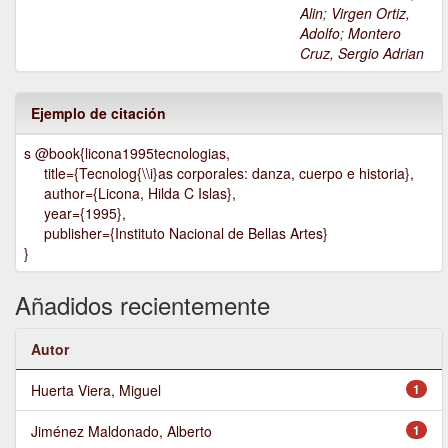
Alin
;
Virgen Ortiz,
Adolfo
;
Montero
Cruz, Sergio Adrian
Ejemplo de citación
s @book{licona1995tecnologias,
title={Tecnolog{\\i}as corporales: danza, cuerpo e historia},
author={Licona, Hilda C Islas},
year={1995},
publisher={Instituto Nacional de Bellas Artes}
}
Añadidos recientemente
Autor
Huerta Viera, Miguel
1
Jiménez Maldonado, Alberto
1