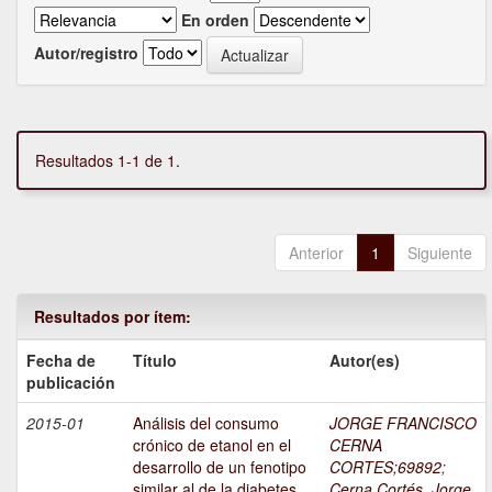
En orden
Autor/registro
Resultados 1-1 de 1.
Anterior
1
Siguiente
Resultados por ítem:
Fecha de
Título
Autor(es)
publicación
2015-01
Análisis del consumo
JORGE FRANCISCO
crónico de etanol en el
CERNA
desarrollo de un fenotipo
CORTES;69892
;
similar al de la diabetes
Cerna Cortés, Jorge