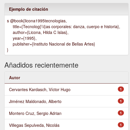
Ejemplo de citación
s @book{licona1995tecnologias,
title={Tecnolog{\\i}as corporales: danza, cuerpo e historia},
author={Licona, Hilda C Islas},
year={1995},
publisher={Instituto Nacional de Bellas Artes}
}
Añadidos recientemente
Autor
Cervantes Kardasch, Víctor Hugo
1
Jiménez Maldonado, Alberto
1
Montero Cruz, Sergio Adrian
1
Villegas Sepulveda, Nicolás
1