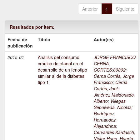
Anterior
1
Siguiente
Resultados por ítem:
Fecha de
Título
Autor(es)
publicación
2015-01
Análisis del consumo
JORGE FRANCISCO
crónico de etanol en el
CERNA
desarrollo de un fenotipo
CORTES;69892
;
similar al de la diabetes
Cerna Cortés, Jorge
tipo 1
Francisco
;
Cerna
Cortés, Joel
;
Jiménez Maldonado,
Alberto
;
Villegas
Sepulveda, Nicolás
;
Rodríguez
Hernandez,
Alejandrina
;
Cervantes Kardasch,
Víctor Hugo
;
Huerta