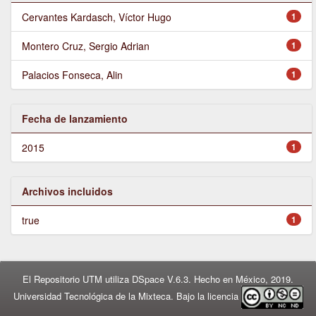
Cervantes Kardasch, Víctor Hugo
1
Montero Cruz, Sergio Adrian
1
Palacios Fonseca, Alin
1
Fecha de lanzamiento
2015
1
Archivos incluidos
true
1
El Repositorio UTM utiliza DSpace V.6.3. Hecho en México, 2019.
Universidad Tecnológica de la Mixteca. Bajo la licencia