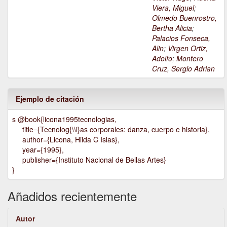
Viera, Miguel
;
Olmedo Buenrostro,
Bertha Alicia
;
Palacios Fonseca,
Alin
;
Virgen Ortiz,
Adolfo
;
Montero
Cruz, Sergio Adrian
Ejemplo de citación
s @book{licona1995tecnologias,
title={Tecnolog{\\i}as corporales: danza, cuerpo e historia},
author={Licona, Hilda C Islas},
year={1995},
publisher={Instituto Nacional de Bellas Artes}
}
Añadidos recientemente
Autor