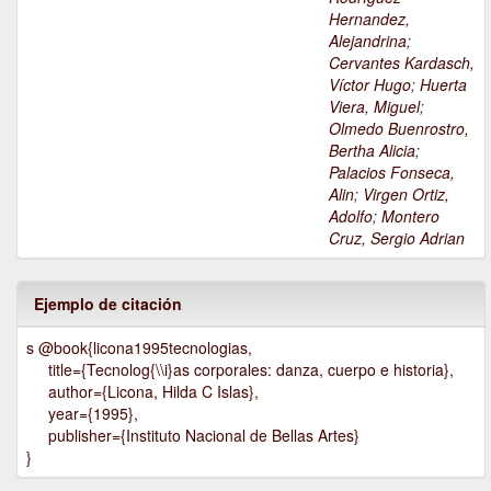
Hernandez,
Alejandrina
;
Cervantes Kardasch,
Víctor Hugo
;
Huerta
Viera, Miguel
;
Olmedo Buenrostro,
Bertha Alicia
;
Palacios Fonseca,
Alin
;
Virgen Ortiz,
Adolfo
;
Montero
Cruz, Sergio Adrian
Ejemplo de citación
s @book{licona1995tecnologias,
title={Tecnolog{\\i}as corporales: danza, cuerpo e historia},
author={Licona, Hilda C Islas},
year={1995},
publisher={Instituto Nacional de Bellas Artes}
}