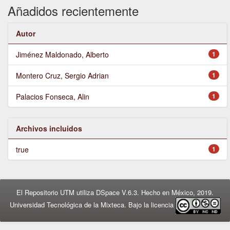
Añadidos recientemente
Autor
Jiménez Maldonado, Alberto
1
Montero Cruz, Sergio Adrian
1
Palacios Fonseca, Alin
1
Archivos incluidos
true
1
El Repositorio UTM utiliza DSpace V.6.3. Hecho en México, 2019.
Universidad Tecnológica de la Mixteca. Bajo la licencia