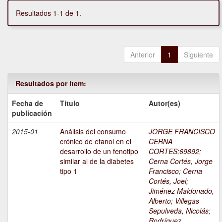
Resultados 1-1 de 1.
Anterior
1
Siguiente
Resultados por ítem:
Fecha de
Título
Autor(es)
publicación
2015-01
Análisis del consumo
JORGE FRANCISCO
crónico de etanol en el
CERNA
desarrollo de un fenotipo
CORTES;69892
;
similar al de la diabetes
Cerna Cortés, Jorge
tipo 1
Francisco
;
Cerna
Cortés, Joel
;
Jiménez Maldonado,
Alberto
;
Villegas
Sepulveda, Nicolás
;
Rodríguez