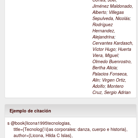
Jiménez Maldonado,
Alberto
;
Villegas
Sepulveda, Nicolás
;
Rodríguez
Hernandez,
Alejandrina
;
Cervantes Kardasch,
Víctor Hugo
;
Huerta
Viera, Miguel
;
Olmedo Buenrostro,
Bertha Alicia
;
Palacios Fonseca,
Alin
;
Virgen Ortiz,
Adolfo
;
Montero
Cruz, Sergio Adrian
Ejemplo de citación
s @book{licona1995tecnologias,
title={Tecnolog{\\i}as corporales: danza, cuerpo e historia},
author={Licona, Hilda C Islas},