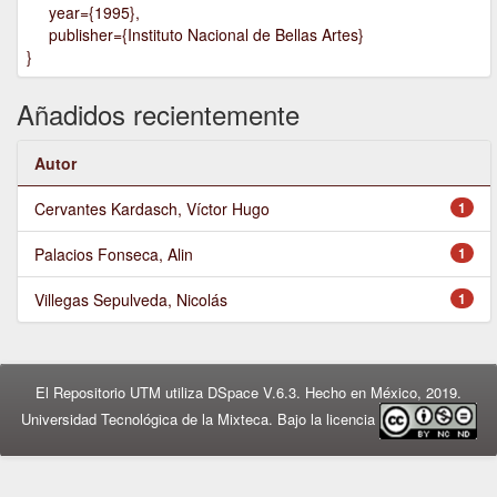
year={1995},
publisher={Instituto Nacional de Bellas Artes}
}
Añadidos recientemente
Autor
Cervantes Kardasch, Víctor Hugo
1
Palacios Fonseca, Alin
1
Villegas Sepulveda, Nicolás
1
El Repositorio UTM utiliza DSpace V.6.3. Hecho en México, 2019.
Universidad Tecnológica de la Mixteca. Bajo la licencia