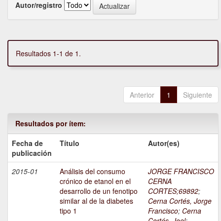
Autor/registro
Resultados 1-1 de 1.
Anterior
1
Siguiente
Resultados por ítem:
Fecha de
Título
Autor(es)
publicación
2015-01
Análisis del consumo
JORGE FRANCISCO
crónico de etanol en el
CERNA
desarrollo de un fenotipo
CORTES;69892
;
similar al de la diabetes
Cerna Cortés, Jorge
tipo 1
Francisco
;
Cerna
Cortés, Joel
;