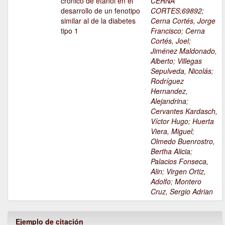
crónico de etanol en el
CERNA
desarrollo de un fenotipo
CORTES;69892
;
similar al de la diabetes
Cerna Cortés, Jorge
tipo 1
Francisco
;
Cerna
Cortés, Joel
;
Jiménez Maldonado,
Alberto
;
Villegas
Sepulveda, Nicolás
;
Rodríguez
Hernandez,
Alejandrina
;
Cervantes Kardasch,
Víctor Hugo
;
Huerta
Viera, Miguel
;
Olmedo Buenrostro,
Bertha Alicia
;
Palacios Fonseca,
Alin
;
Virgen Ortiz,
Adolfo
;
Montero
Cruz, Sergio Adrian
Ejemplo de citación