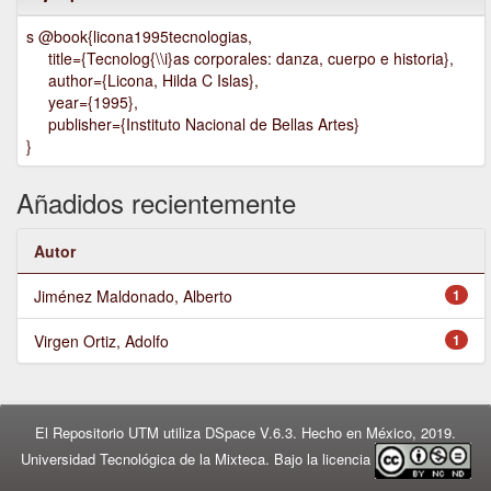
s @book{licona1995tecnologias,
title={Tecnolog{\\i}as corporales: danza, cuerpo e historia},
author={Licona, Hilda C Islas},
year={1995},
publisher={Instituto Nacional de Bellas Artes}
}
Añadidos recientemente
Autor
Jiménez Maldonado, Alberto
1
Virgen Ortiz, Adolfo
1
El Repositorio UTM utiliza DSpace V.6.3. Hecho en México, 2019.
Universidad Tecnológica de la Mixteca. Bajo la licencia