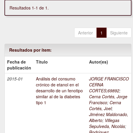
Resultados 1-1 de 1.
Anterior
1
Siguiente
Resultados por ítem:
Fecha de
Título
Autor(es)
publicación
2015-01
Análisis del consumo
JORGE FRANCISCO
crónico de etanol en el
CERNA
desarrollo de un fenotipo
CORTES;69892
;
similar al de la diabetes
Cerna Cortés, Jorge
tipo 1
Francisco
;
Cerna
Cortés, Joel
;
Jiménez Maldonado,
Alberto
;
Villegas
Sepulveda, Nicolás
;
Rodríguez