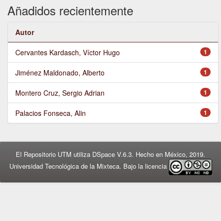
Añadidos recientemente
Autor
Cervantes Kardasch, Víctor Hugo
1
Jiménez Maldonado, Alberto
1
Montero Cruz, Sergio Adrian
1
Palacios Fonseca, Alin
1
El Repositorio UTM utiliza DSpace V.6.3. Hecho en México, 2019.
Universidad Tecnológica de la Mixteca. Bajo la licencia