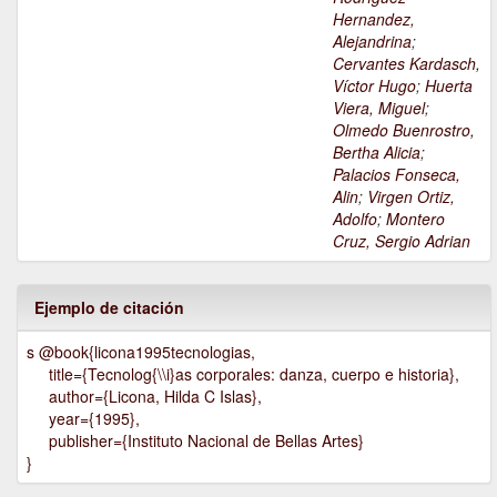
Hernandez,
Alejandrina
;
Cervantes Kardasch,
Víctor Hugo
;
Huerta
Viera, Miguel
;
Olmedo Buenrostro,
Bertha Alicia
;
Palacios Fonseca,
Alin
;
Virgen Ortiz,
Adolfo
;
Montero
Cruz, Sergio Adrian
Ejemplo de citación
s @book{licona1995tecnologias,
title={Tecnolog{\\i}as corporales: danza, cuerpo e historia},
author={Licona, Hilda C Islas},
year={1995},
publisher={Instituto Nacional de Bellas Artes}
}