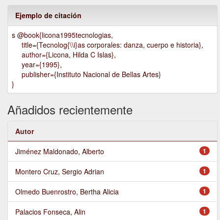
Ejemplo de citación
s @book{licona1995tecnologias,
title={Tecnolog{\\i}as corporales: danza, cuerpo e historia},
author={Licona, Hilda C Islas},
year={1995},
publisher={Instituto Nacional de Bellas Artes}
}
Añadidos recientemente
Autor
Jiménez Maldonado, Alberto
1
Montero Cruz, Sergio Adrian
1
Olmedo Buenrostro, Bertha Alicia
1
Palacios Fonseca, Alin
1