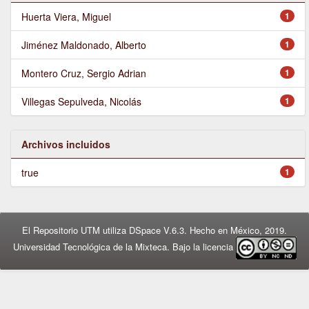
Huerta Viera, Miguel
1
Jiménez Maldonado, Alberto
1
Montero Cruz, Sergio Adrian
1
Villegas Sepulveda, Nicolás
1
Archivos incluidos
true
1
El Repositorio UTM utiliza DSpace V.6.3. Hecho en México, 2019.
Universidad Tecnológica de la Mixteca. Bajo la licencia