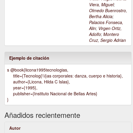
Viera, Miguel
;
Olmedo Buenrostro,
Bertha Alicia
;
Palacios Fonseca,
Alin
;
Virgen Ortiz,
Adolfo
;
Montero
Cruz, Sergio Adrian
Ejemplo de citación
s @book{licona1995tecnologias,
title={Tecnolog{\\i}as corporales: danza, cuerpo e historia},
author={Licona, Hilda C Islas},
year={1995},
publisher={Instituto Nacional de Bellas Artes}
}
Añadidos recientemente
Autor