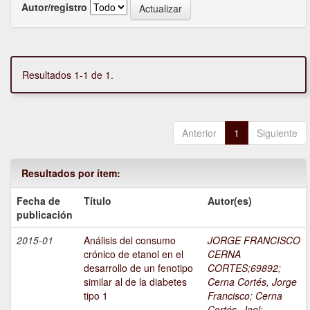
Autor/registro
Resultados 1-1 de 1.
Anterior
1
Siguiente
Resultados por ítem:
Fecha de
Título
Autor(es)
publicación
2015-01
Análisis del consumo
JORGE FRANCISCO
crónico de etanol en el
CERNA
desarrollo de un fenotipo
CORTES;69892
;
similar al de la diabetes
Cerna Cortés, Jorge
tipo 1
Francisco
;
Cerna
Cortés, Joel
;