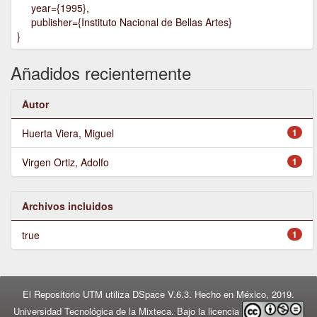
year={1995},
publisher={Instituto Nacional de Bellas Artes}
}
Añadidos recientemente
Autor
Huerta Viera, Miguel
1
Virgen Ortiz, Adolfo
1
Archivos incluidos
true
1
El Repositorio UTM utiliza DSpace V.6.3. Hecho en México, 2019.
Universidad Tecnológica de la Mixteca. Bajo la licencia