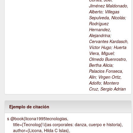
Jiménez Maldonado,
Alberto
;
Villegas
Sepulveda, Nicolás
;
Rodríguez
Hernandez,
Alejandrina
;
Cervantes Kardasch,
Víctor Hugo
;
Huerta
Viera, Miguel
;
Olmedo Buenrostro,
Bertha Alicia
;
Palacios Fonseca,
Alin
;
Virgen Ortiz,
Adolfo
;
Montero
Cruz, Sergio Adrian
Ejemplo de citación
s @book{licona1995tecnologias,
title={Tecnolog{\\i}as corporales: danza, cuerpo e historia},
author={Licona, Hilda C Islas},