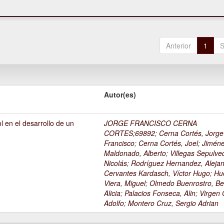
Anterior
1
S
Autor(es)
l en el desarrollo de un
JORGE FRANCISCO CERNA
1
CORTES;69892
;
Cerna Cortés, Jorge
Francisco
;
Cerna Cortés, Joel
;
Jimén
Maldonado, Alberto
;
Villegas Sepulve
Nicolás
;
Rodríguez Hernandez, Alejan
Cervantes Kardasch, Víctor Hugo
;
Hu
Viera, Miguel
;
Olmedo Buenrostro, Be
Alicia
;
Palacios Fonseca, Alin
;
Virgen O
Adolfo
;
Montero Cruz, Sergio Adrian