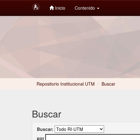
Inicio
Contenido
Skip
navigation
Repositorio Institucional UTM
/
Buscar
Buscar
Buscar:
por