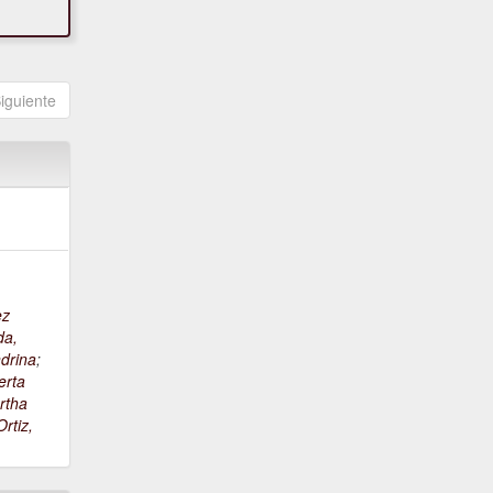
iguiente
ez
da,
drina
;
erta
rtha
rtiz,