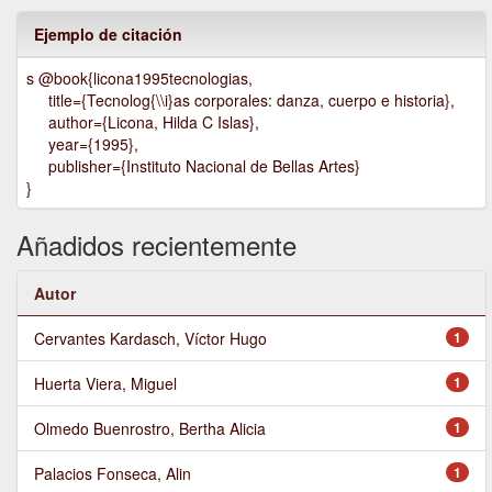
Ejemplo de citación
s @book{licona1995tecnologias,
title={Tecnolog{\\i}as corporales: danza, cuerpo e historia},
author={Licona, Hilda C Islas},
year={1995},
publisher={Instituto Nacional de Bellas Artes}
}
Añadidos recientemente
Autor
Cervantes Kardasch, Víctor Hugo
1
Huerta Viera, Miguel
1
Olmedo Buenrostro, Bertha Alicia
1
Palacios Fonseca, Alin
1