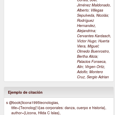
Jiménez Maldonado,
Alberto
;
Villegas
Sepulveda, Nicolás
;
Rodríguez
Hernandez,
Alejandrina
;
Cervantes Kardasch,
Víctor Hugo
;
Huerta
Viera, Miguel
;
Olmedo Buenrostro,
Bertha Alicia
;
Palacios Fonseca,
Alin
;
Virgen Ortiz,
Adolfo
;
Montero
Cruz, Sergio Adrian
Ejemplo de citación
s @book{licona1995tecnologias,
title={Tecnolog{\\i}as corporales: danza, cuerpo e historia},
author={Licona, Hilda C Islas},