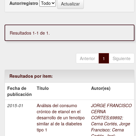
Autor/registro
Resultados 1-1 de 1.
Anterior
1
Siguiente
Resultados por ítem:
Fecha de
Título
Autor(es)
publicación
2015-01
Análisis del consumo
JORGE FRANCISCO
crónico de etanol en el
CERNA
desarrollo de un fenotipo
CORTES;69892
;
similar al de la diabetes
Cerna Cortés, Jorge
tipo 1
Francisco
;
Cerna
Cortés, Joel
;