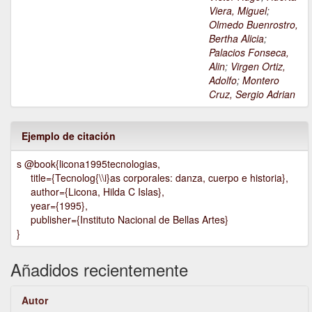
Viera, Miguel
;
Olmedo Buenrostro,
Bertha Alicia
;
Palacios Fonseca,
Alin
;
Virgen Ortiz,
Adolfo
;
Montero
Cruz, Sergio Adrian
Ejemplo de citación
s @book{licona1995tecnologias,
title={Tecnolog{\\i}as corporales: danza, cuerpo e historia},
author={Licona, Hilda C Islas},
year={1995},
publisher={Instituto Nacional de Bellas Artes}
}
Añadidos recientemente
Autor