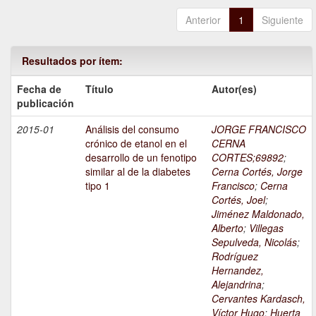
Anterior
1
Siguiente
Resultados por ítem:
Fecha de
Título
Autor(es)
publicación
2015-01
Análisis del consumo
JORGE FRANCISCO
crónico de etanol en el
CERNA
desarrollo de un fenotipo
CORTES;69892
;
similar al de la diabetes
Cerna Cortés, Jorge
tipo 1
Francisco
;
Cerna
Cortés, Joel
;
Jiménez Maldonado,
Alberto
;
Villegas
Sepulveda, Nicolás
;
Rodríguez
Hernandez,
Alejandrina
;
Cervantes Kardasch,
Víctor Hugo
;
Huerta