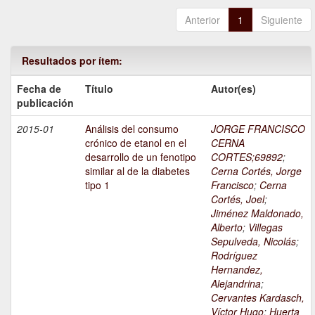
Anterior
1
Siguiente
Resultados por ítem:
Fecha de
Título
Autor(es)
publicación
2015-01
Análisis del consumo
JORGE FRANCISCO
crónico de etanol en el
CERNA
desarrollo de un fenotipo
CORTES;69892
;
similar al de la diabetes
Cerna Cortés, Jorge
tipo 1
Francisco
;
Cerna
Cortés, Joel
;
Jiménez Maldonado,
Alberto
;
Villegas
Sepulveda, Nicolás
;
Rodríguez
Hernandez,
Alejandrina
;
Cervantes Kardasch,
Víctor Hugo
;
Huerta