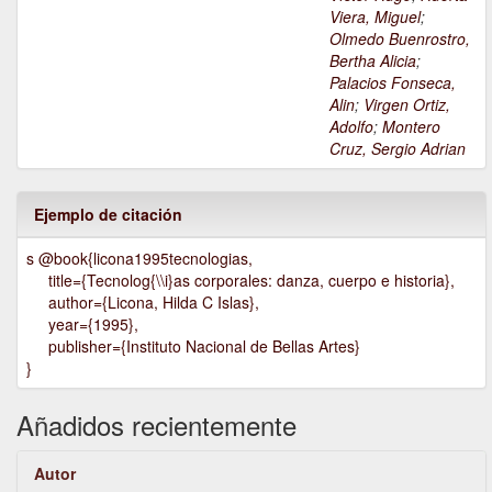
Viera, Miguel
;
Olmedo Buenrostro,
Bertha Alicia
;
Palacios Fonseca,
Alin
;
Virgen Ortiz,
Adolfo
;
Montero
Cruz, Sergio Adrian
Ejemplo de citación
s @book{licona1995tecnologias,
title={Tecnolog{\\i}as corporales: danza, cuerpo e historia},
author={Licona, Hilda C Islas},
year={1995},
publisher={Instituto Nacional de Bellas Artes}
}
Añadidos recientemente
Autor