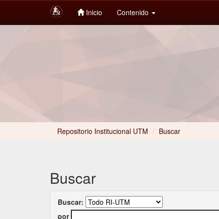
Inicio
Contenido
Skip
navigation
Repositorio Institucional UTM
/
Buscar
Buscar
Buscar:
por