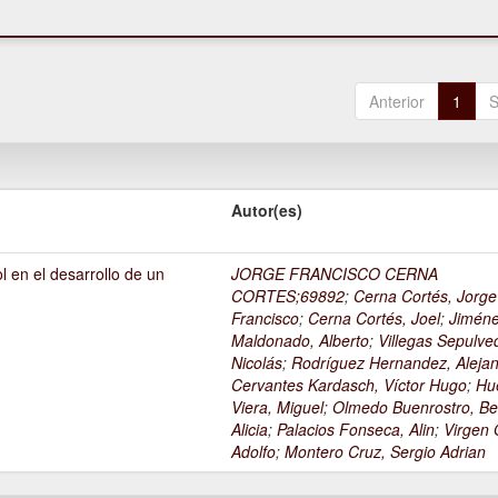
Anterior
1
S
Autor(es)
l en el desarrollo de un
JORGE FRANCISCO CERNA
1
CORTES;69892
;
Cerna Cortés, Jorge
Francisco
;
Cerna Cortés, Joel
;
Jimén
Maldonado, Alberto
;
Villegas Sepulve
Nicolás
;
Rodríguez Hernandez, Alejan
Cervantes Kardasch, Víctor Hugo
;
Hu
Viera, Miguel
;
Olmedo Buenrostro, Be
Alicia
;
Palacios Fonseca, Alin
;
Virgen O
Adolfo
;
Montero Cruz, Sergio Adrian