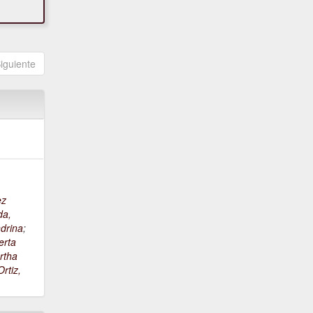
iguiente
ez
da,
drina
;
erta
rtha
rtiz,