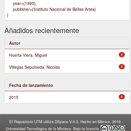
year={1995},
publisher={Instituto Nacional de Bellas Artes}
}
Añadidos recientemente
Autor
Huerta Viera, Miguel
1
Villegas Sepulveda, Nicolás
1
Fecha de lanzamiento
2015
1
El Repositorio UTM utiliza DSpace V.6.3. Hecho en México, 2019.
Universidad Tecnológica de la Mixteca. Bajo la licencia