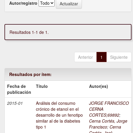
Autor/registro
Resultados 1-1 de 1.
Anterior
1
Siguiente
Resultados por ítem:
Fecha de
Título
Autor(es)
publicación
2015-01
Análisis del consumo
JORGE FRANCISCO
crónico de etanol en el
CERNA
desarrollo de un fenotipo
CORTES;69892
;
similar al de la diabetes
Cerna Cortés, Jorge
tipo 1
Francisco
;
Cerna
Cortés, Joel
;