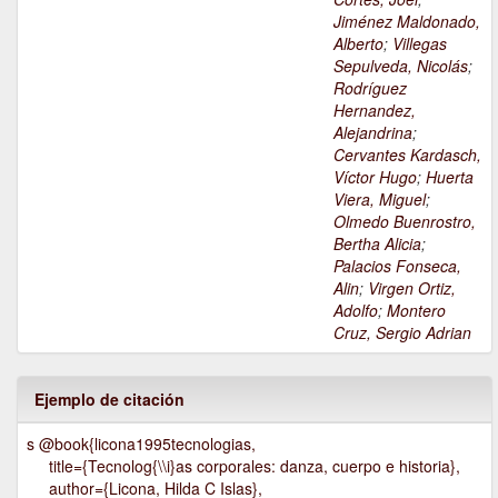
Jiménez Maldonado,
Alberto
;
Villegas
Sepulveda, Nicolás
;
Rodríguez
Hernandez,
Alejandrina
;
Cervantes Kardasch,
Víctor Hugo
;
Huerta
Viera, Miguel
;
Olmedo Buenrostro,
Bertha Alicia
;
Palacios Fonseca,
Alin
;
Virgen Ortiz,
Adolfo
;
Montero
Cruz, Sergio Adrian
Ejemplo de citación
s @book{licona1995tecnologias,
title={Tecnolog{\\i}as corporales: danza, cuerpo e historia},
author={Licona, Hilda C Islas},