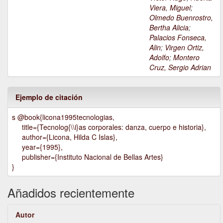
Viera, Miguel
;
Olmedo Buenrostro,
Bertha Alicia
;
Palacios Fonseca,
Alin
;
Virgen Ortiz,
Adolfo
;
Montero
Cruz, Sergio Adrian
Ejemplo de citación
s @book{licona1995tecnologias,
title={Tecnolog{\\i}as corporales: danza, cuerpo e historia},
author={Licona, Hilda C Islas},
year={1995},
publisher={Instituto Nacional de Bellas Artes}
}
Añadidos recientemente
Autor