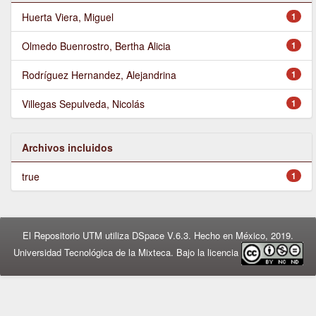
Huerta Viera, Miguel
1
Olmedo Buenrostro, Bertha Alicia
1
Rodríguez Hernandez, Alejandrina
1
Villegas Sepulveda, Nicolás
1
Archivos incluidos
true
1
El Repositorio UTM utiliza DSpace V.6.3. Hecho en México, 2019.
Universidad Tecnológica de la Mixteca. Bajo la licencia