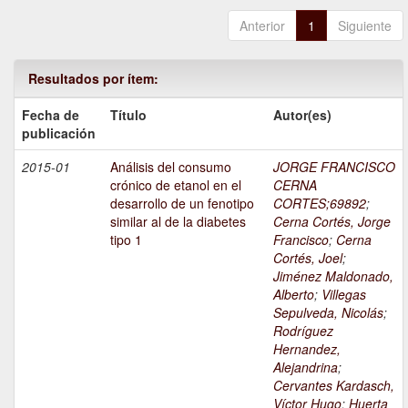
Anterior
1
Siguiente
Resultados por ítem:
Fecha de
Título
Autor(es)
publicación
2015-01
Análisis del consumo
JORGE FRANCISCO
crónico de etanol en el
CERNA
desarrollo de un fenotipo
CORTES;69892
;
similar al de la diabetes
Cerna Cortés, Jorge
tipo 1
Francisco
;
Cerna
Cortés, Joel
;
Jiménez Maldonado,
Alberto
;
Villegas
Sepulveda, Nicolás
;
Rodríguez
Hernandez,
Alejandrina
;
Cervantes Kardasch,
Víctor Hugo
;
Huerta