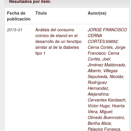
Resultados por ítem:
Fecha de
Título
Autor(es)
publicación
2015-01
Análisis del consumo
JORGE FRANCISCO
crónico de etanol en el
CERNA
desarrollo de un fenotipo
CORTES;69892
;
similar al de la diabetes
Cerna Cortés, Jorge
tipo 1
Francisco
;
Cerna
Cortés, Joel
;
Jiménez Maldonado,
Alberto
;
Villegas
Sepulveda, Nicolás
;
Rodríguez
Hernandez,
Alejandrina
;
Cervantes Kardasch,
Víctor Hugo
;
Huerta
Viera, Miguel
;
Olmedo Buenrostro,
Bertha Alicia
;
Palacios Fonseca,