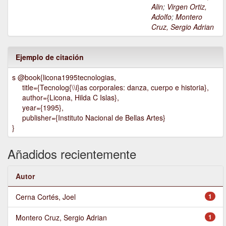
Alin
;
Virgen Ortiz,
Adolfo
;
Montero
Cruz, Sergio Adrian
Ejemplo de citación
s @book{licona1995tecnologias,
title={Tecnolog{\\i}as corporales: danza, cuerpo e historia},
author={Licona, Hilda C Islas},
year={1995},
publisher={Instituto Nacional de Bellas Artes}
}
Añadidos recientemente
Autor
Cerna Cortés, Joel
1
Montero Cruz, Sergio Adrian
1