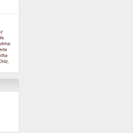
ez
da,
drina
;
erta
rtha
rtiz,