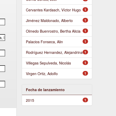
Cervantes Kardasch, Víctor Hugo
1
Jiménez Maldonado, Alberto
1
Olmedo Buenrostro, Bertha Alicia
1
Palacios Fonseca, Alin
1
Rodríguez Hernandez, Alejandrina
1
Villegas Sepulveda, Nicolás
1
Virgen Ortiz, Adolfo
1
Fecha de lanzamiento
2015
1