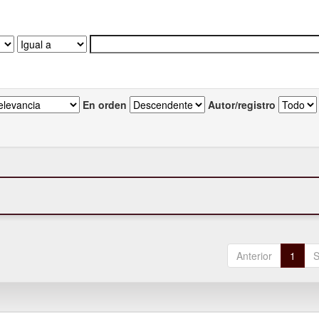
En orden
Autor/registro
Anterior
1
S