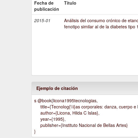
Fecha de
Título
publicación
2015-01
Análisis del consumo crónico de etano
fenotipo similar al de la diabetes tipo 
Ejemplo de citación
s @book{licona1995tecnologias,
title={Tecnolog{\\i}as corporales: danza, cuerpo e h
author={Licona, Hilda C Islas},
year={1995},
publisher={Instituto Nacional de Bellas Artes}
}