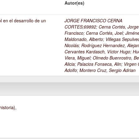
Autor(es)
l en el desarrollo de un
JORGE FRANCISCO CERNA
1
CORTES;69892
;
Cerna Cortés, Jorge
Francisco
;
Cerna Cortés, Joel
;
Jimén
Maldonado, Alberto
;
Villegas Sepulve
Nicolás
;
Rodríguez Hernandez, Alejan
Cervantes Kardasch, Víctor Hugo
;
Hu
Viera, Miguel
;
Olmedo Buenrostro, Be
Alicia
;
Palacios Fonseca, Alin
;
Virgen O
Adolfo
;
Montero Cruz, Sergio Adrian
istoria},