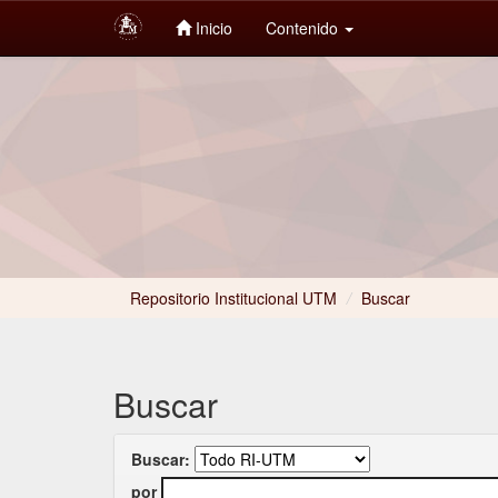
Inicio
Contenido
Skip
navigation
Repositorio Institucional UTM
/
Buscar
Buscar
Buscar:
por