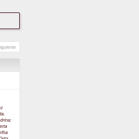
iguiente
ez
da,
drina
;
erta
rtha
rtiz,