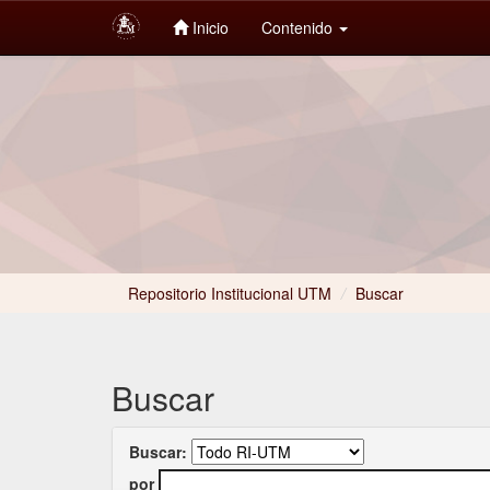
Inicio
Contenido
Skip
navigation
Repositorio Institucional UTM
/
Buscar
Buscar
Buscar:
por