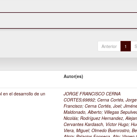
Anterior
1
S
Autor(es)
l en el desarrollo de un
JORGE FRANCISCO CERNA
1
CORTES;69892
;
Cerna Cortés, Jorge
Francisco
;
Cerna Cortés, Joel
;
Jimén
Maldonado, Alberto
;
Villegas Sepulve
Nicolás
;
Rodríguez Hernandez, Alejan
Cervantes Kardasch, Víctor Hugo
;
Hu
Viera, Miguel
;
Olmedo Buenrostro, Be
Alicia
;
Palacios Fonseca, Alin
;
Virgen O