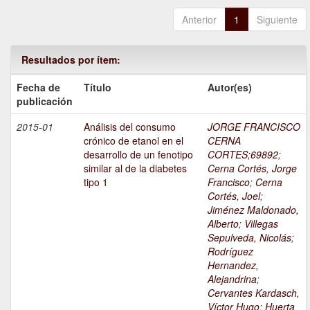
Anterior
1
Siguiente
Resultados por ítem:
Fecha de
Título
Autor(es)
publicación
2015-01
Análisis del consumo
JORGE FRANCISCO
crónico de etanol en el
CERNA
desarrollo de un fenotipo
CORTES;69892
;
similar al de la diabetes
Cerna Cortés, Jorge
tipo 1
Francisco
;
Cerna
Cortés, Joel
;
Jiménez Maldonado,
Alberto
;
Villegas
Sepulveda, Nicolás
;
Rodríguez
Hernandez,
Alejandrina
;
Cervantes Kardasch,
Víctor Hugo
;
Huerta