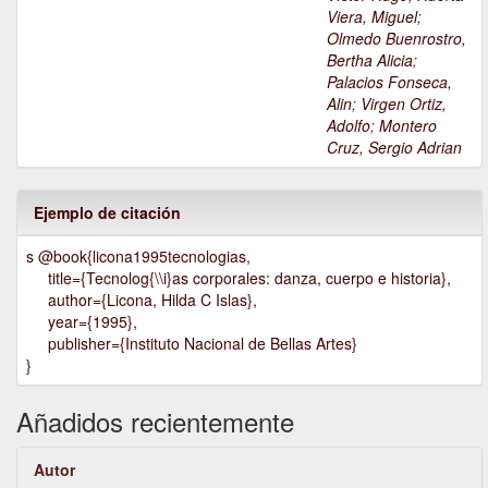
Viera, Miguel
;
Olmedo Buenrostro,
Bertha Alicia
;
Palacios Fonseca,
Alin
;
Virgen Ortiz,
Adolfo
;
Montero
Cruz, Sergio Adrian
Ejemplo de citación
s @book{licona1995tecnologias,
title={Tecnolog{\\i}as corporales: danza, cuerpo e historia},
author={Licona, Hilda C Islas},
year={1995},
publisher={Instituto Nacional de Bellas Artes}
}
Añadidos recientemente
Autor