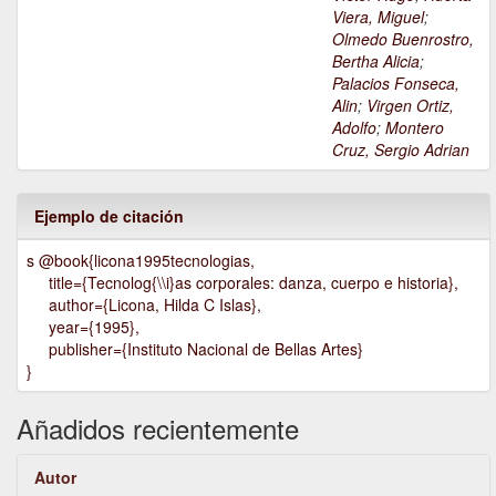
Viera, Miguel
;
Olmedo Buenrostro,
Bertha Alicia
;
Palacios Fonseca,
Alin
;
Virgen Ortiz,
Adolfo
;
Montero
Cruz, Sergio Adrian
Ejemplo de citación
s @book{licona1995tecnologias,
title={Tecnolog{\\i}as corporales: danza, cuerpo e historia},
author={Licona, Hilda C Islas},
year={1995},
publisher={Instituto Nacional de Bellas Artes}
}
Añadidos recientemente
Autor