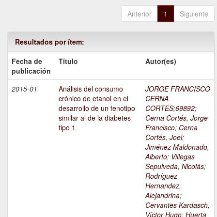
Anterior
1
Siguiente
Resultados por ítem:
Fecha de
Título
Autor(es)
publicación
2015-01
Análisis del consumo
JORGE FRANCISCO
crónico de etanol en el
CERNA
desarrollo de un fenotipo
CORTES;69892
;
similar al de la diabetes
Cerna Cortés, Jorge
tipo 1
Francisco
;
Cerna
Cortés, Joel
;
Jiménez Maldonado,
Alberto
;
Villegas
Sepulveda, Nicolás
;
Rodríguez
Hernandez,
Alejandrina
;
Cervantes Kardasch,
Víctor Hugo
;
Huerta