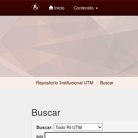
Inicio
Contenido
Skip
navigation
Repositorio Institucional UTM
/
Buscar
Buscar
Buscar:
por