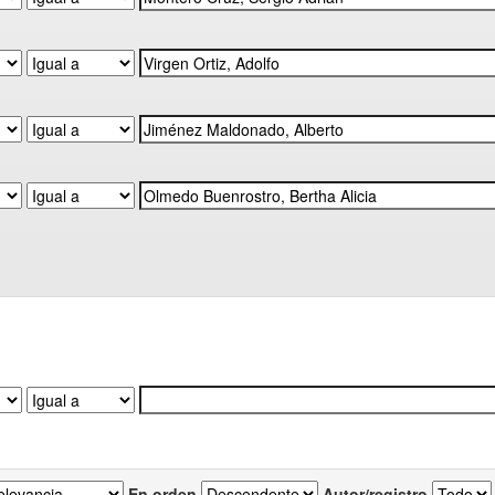
En orden
Autor/registro