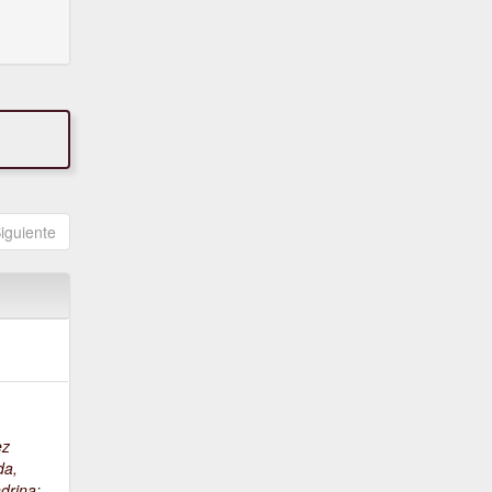
iguiente
ez
da,
drina
;