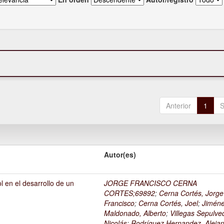
Anterior
1
S
Autor(es)
l en el desarrollo de un
JORGE FRANCISCO CERNA
1
CORTES;69892
;
Cerna Cortés, Jorge
Francisco
;
Cerna Cortés, Joel
;
Jimén
Maldonado, Alberto
;
Villegas Sepulve
Nicolás
;
Rodríguez Hernandez, Alejan