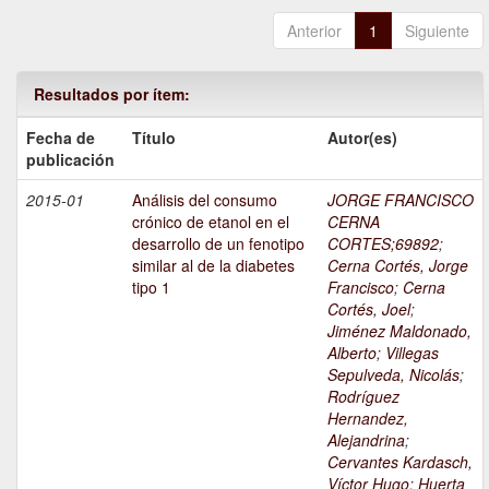
Anterior
1
Siguiente
Resultados por ítem:
Fecha de
Título
Autor(es)
publicación
2015-01
Análisis del consumo
JORGE FRANCISCO
crónico de etanol en el
CERNA
desarrollo de un fenotipo
CORTES;69892
;
similar al de la diabetes
Cerna Cortés, Jorge
tipo 1
Francisco
;
Cerna
Cortés, Joel
;
Jiménez Maldonado,
Alberto
;
Villegas
Sepulveda, Nicolás
;
Rodríguez
Hernandez,
Alejandrina
;
Cervantes Kardasch,
Víctor Hugo
;
Huerta