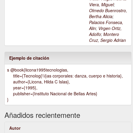
Viera, Miguel
;
Olmedo Buenrostro,
Bertha Alicia
;
Palacios Fonseca,
Alin
;
Virgen Ortiz,
Adolfo
;
Montero
Cruz, Sergio Adrian
Ejemplo de citación
s @book{licona1995tecnologias,
title={Tecnolog{\\i}as corporales: danza, cuerpo e historia},
author={Licona, Hilda C Islas},
year={1995},
publisher={Instituto Nacional de Bellas Artes}
}
Añadidos recientemente
Autor