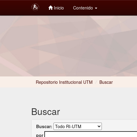
Inicio
Contenido
Skip
navigation
Repositorio Institucional UTM
/
Buscar
Buscar
Buscar:
por