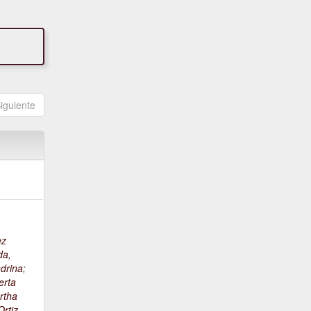
iguiente
ez
da,
drina
;
erta
rtha
rtiz,