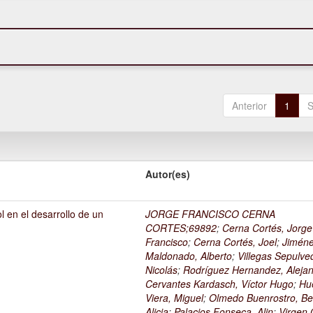
Anterior
1
S
Autor(es)
l en el desarrollo de un
JORGE FRANCISCO CERNA
1
CORTES;69892
;
Cerna Cortés, Jorge
Francisco
;
Cerna Cortés, Joel
;
Jimén
Maldonado, Alberto
;
Villegas Sepulve
Nicolás
;
Rodríguez Hernandez, Alejan
Cervantes Kardasch, Víctor Hugo
;
Hu
Viera, Miguel
;
Olmedo Buenrostro, Be
Alicia
;
Palacios Fonseca, Alin
;
Virgen O