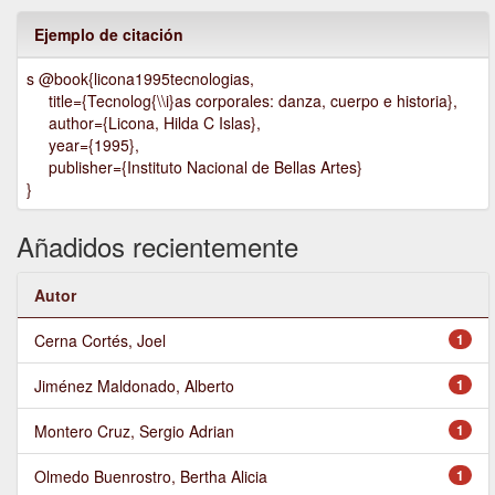
Ejemplo de citación
s @book{licona1995tecnologias,
title={Tecnolog{\\i}as corporales: danza, cuerpo e historia},
author={Licona, Hilda C Islas},
year={1995},
publisher={Instituto Nacional de Bellas Artes}
}
Añadidos recientemente
Autor
Cerna Cortés, Joel
1
Jiménez Maldonado, Alberto
1
Montero Cruz, Sergio Adrian
1
Olmedo Buenrostro, Bertha Alicia
1