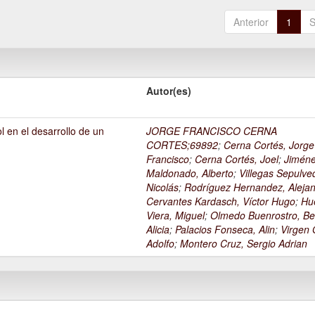
Anterior
1
S
Autor(es)
l en el desarrollo de un
JORGE FRANCISCO CERNA
1
CORTES;69892
;
Cerna Cortés, Jorge
Francisco
;
Cerna Cortés, Joel
;
Jimén
Maldonado, Alberto
;
Villegas Sepulve
Nicolás
;
Rodríguez Hernandez, Alejan
Cervantes Kardasch, Víctor Hugo
;
Hu
Viera, Miguel
;
Olmedo Buenrostro, Be
Alicia
;
Palacios Fonseca, Alin
;
Virgen O
Adolfo
;
Montero Cruz, Sergio Adrian