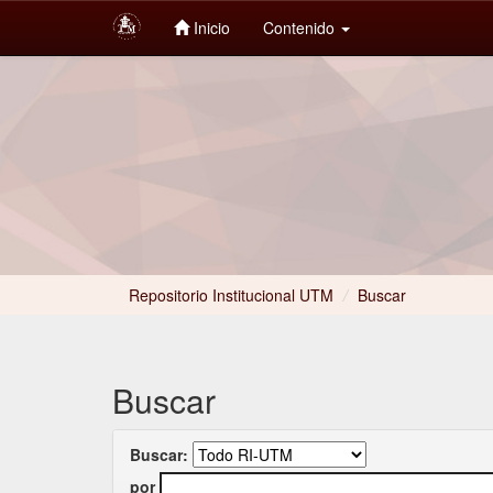
Inicio
Contenido
Skip
navigation
Repositorio Institucional UTM
/
Buscar
Buscar
Buscar:
por