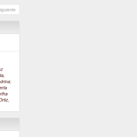
iguiente
ez
da,
drina
;
erta
rtha
rtiz,