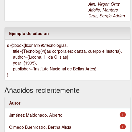
Alin
;
Virgen Ortiz,
Adolfo
;
Montero
Cruz, Sergio Adrian
Ejemplo de citación
s @book{licona1995tecnologias,
title={Tecnolog{\\i}as corporales: danza, cuerpo e historia},
author={Licona, Hilda C Islas},
year={1995},
publisher={Instituto Nacional de Bellas Artes}
}
Añadidos recientemente
Autor
Jiménez Maldonado, Alberto
1
Olmedo Buenrostro, Bertha Alicia
1