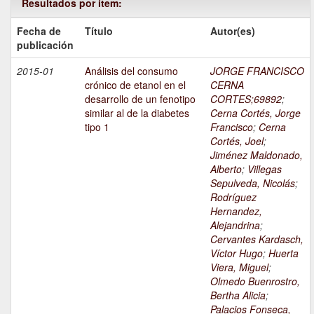
Resultados por ítem:
Fecha de
Título
Autor(es)
publicación
2015-01
Análisis del consumo
JORGE FRANCISCO
crónico de etanol en el
CERNA
desarrollo de un fenotipo
CORTES;69892
;
similar al de la diabetes
Cerna Cortés, Jorge
tipo 1
Francisco
;
Cerna
Cortés, Joel
;
Jiménez Maldonado,
Alberto
;
Villegas
Sepulveda, Nicolás
;
Rodríguez
Hernandez,
Alejandrina
;
Cervantes Kardasch,
Víctor Hugo
;
Huerta
Viera, Miguel
;
Olmedo Buenrostro,
Bertha Alicia
;
Palacios Fonseca,