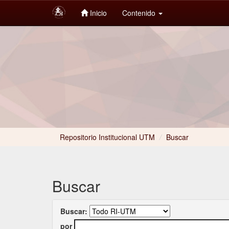
Inicio
Contenido
Skip
navigation
Repositorio Institucional UTM
/
Buscar
Buscar
Buscar:
por