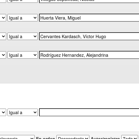
En orden
Autor/registro