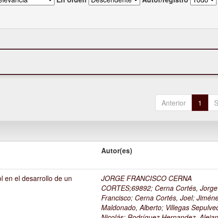
Anterior
1
S
Autor(es)
l en el desarrollo de un
JORGE FRANCISCO CERNA
1
CORTES;69892
;
Cerna Cortés, Jorge
Francisco
;
Cerna Cortés, Joel
;
Jimén
Maldonado, Alberto
;
Villegas Sepulve
Nicolás
;
Rodríguez Hernandez, Alejan