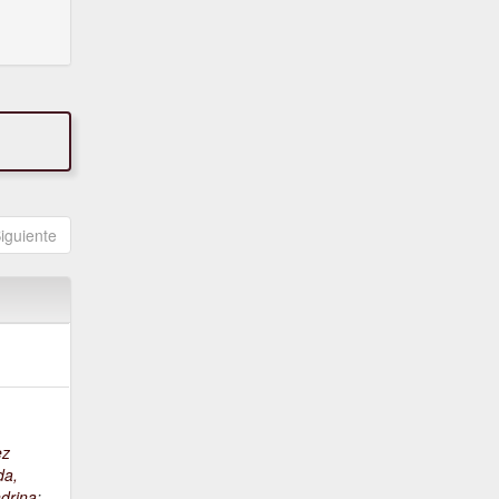
iguiente
ez
da,
drina
;