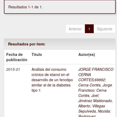
Resultados 1-1 de 1.
Anterior
1
Siguiente
Resultados por ítem:
Fecha de
Título
Autor(es)
publicación
2015-01
Análisis del consumo
JORGE FRANCISCO
crónico de etanol en el
CERNA
desarrollo de un fenotipo
CORTES;69892
;
similar al de la diabetes
Cerna Cortés, Jorge
tipo 1
Francisco
;
Cerna
Cortés, Joel
;
Jiménez Maldonado,
Alberto
;
Villegas
Sepulveda, Nicolás
;
Rodríguez