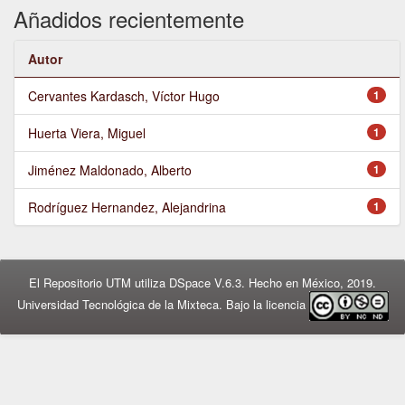
Añadidos recientemente
Autor
Cervantes Kardasch, Víctor Hugo
1
Huerta Viera, Miguel
1
Jiménez Maldonado, Alberto
1
Rodríguez Hernandez, Alejandrina
1
El Repositorio UTM utiliza DSpace V.6.3. Hecho en México, 2019.
Universidad Tecnológica de la Mixteca. Bajo la licencia