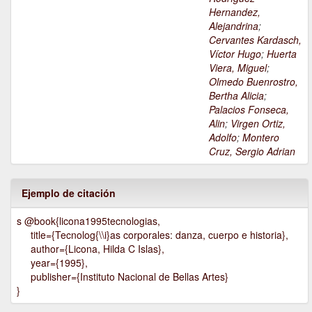
Hernandez,
Alejandrina
;
Cervantes Kardasch,
Víctor Hugo
;
Huerta
Viera, Miguel
;
Olmedo Buenrostro,
Bertha Alicia
;
Palacios Fonseca,
Alin
;
Virgen Ortiz,
Adolfo
;
Montero
Cruz, Sergio Adrian
Ejemplo de citación
s @book{licona1995tecnologias,
title={Tecnolog{\\i}as corporales: danza, cuerpo e historia},
author={Licona, Hilda C Islas},
year={1995},
publisher={Instituto Nacional de Bellas Artes}
}