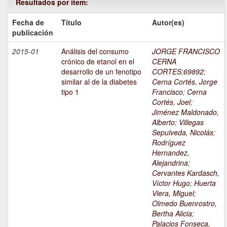
Resultados por ítem:
Fecha de
Título
Autor(es)
publicación
2015-01
Análisis del consumo
JORGE FRANCISCO
crónico de etanol en el
CERNA
desarrollo de un fenotipo
CORTES;69892
;
similar al de la diabetes
Cerna Cortés, Jorge
tipo 1
Francisco
;
Cerna
Cortés, Joel
;
Jiménez Maldonado,
Alberto
;
Villegas
Sepulveda, Nicolás
;
Rodríguez
Hernandez,
Alejandrina
;
Cervantes Kardasch,
Víctor Hugo
;
Huerta
Viera, Miguel
;
Olmedo Buenrostro,
Bertha Alicia
;
Palacios Fonseca,