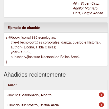
Alin
;
Virgen Ortiz,
Adolfo
;
Montero
Cruz, Sergio Adrian
Ejemplo de citación
s @book{licona1995tecnologias,
title={Tecnolog{\\i}as corporales: danza, cuerpo e historia},
author={Licona, Hilda C Islas},
year={1995},
publisher={Instituto Nacional de Bellas Artes}
}
Añadidos recientemente
Autor
Jiménez Maldonado, Alberto
1
Olmedo Buenrostro, Bertha Alicia
1