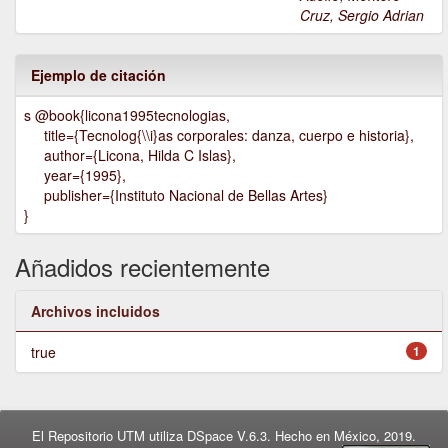
Cruz, Sergio Adrian
Ejemplo de citación
s @book{licona1995tecnologias,
title={Tecnolog{\\i}as corporales: danza, cuerpo e historia},
author={Licona, Hilda C Islas},
year={1995},
publisher={Instituto Nacional de Bellas Artes}
}
Añadidos recientemente
Archivos incluidos
true
1
El Repositorio UTM utiliza DSpace V.6.3. Hecho en México, 2019.