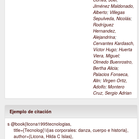
Jiménez Maldonado,
Alberto
;
Villegas
Sepulveda, Nicolás
;
Rodríguez
Hernandez,
Alejandrina
;
Cervantes Kardasch,
Víctor Hugo
;
Huerta
Viera, Miguel
;
Olmedo Buenrostro,
Bertha Alicia
;
Palacios Fonseca,
Alin
;
Virgen Ortiz,
Adolfo
;
Montero
Cruz, Sergio Adrian
Ejemplo de citación
s @book{licona1995tecnologias,
title={Tecnolog{\\i}as corporales: danza, cuerpo e historia},
author={Licona, Hilda C Islas},