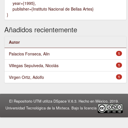
year={1995},
publisher={Instituto Nacional de Bellas Artes}
}
Añadidos recientemente
Autor
Palacios Fonseca, Alin
1
Villegas Sepulveda, Nicolás
1
Virgen Ortiz, Adolfo
1
El Repositorio UTM utiliza DSpace V.6.3. Hecho en México, 2019.
Universidad Tecnológica de la Mixteca. Bajo la licencia