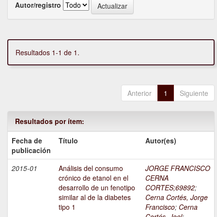
Autor/registro
Resultados 1-1 de 1.
Anterior
1
Siguiente
Resultados por ítem:
Fecha de
Título
Autor(es)
publicación
2015-01
Análisis del consumo
JORGE FRANCISCO
crónico de etanol en el
CERNA
desarrollo de un fenotipo
CORTES;69892
;
similar al de la diabetes
Cerna Cortés, Jorge
tipo 1
Francisco
;
Cerna
Cortés, Joel
;